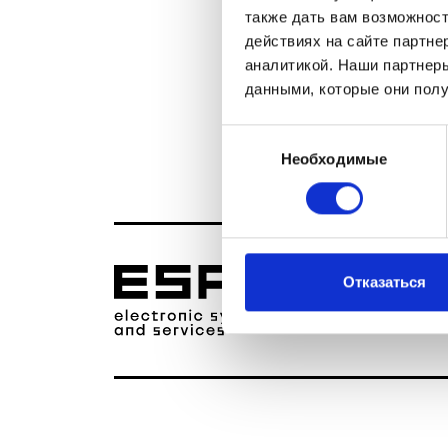
также дать вам возможнос
действиях на сайте партне
аналитикой. Наши партнеры
данными, которые они полу
Выбор
Необходимые
согласия
Рус
Бел
Eng
2010 - 2025 © Об
Отказаться
регистрации с ре
191358568 Юридиче