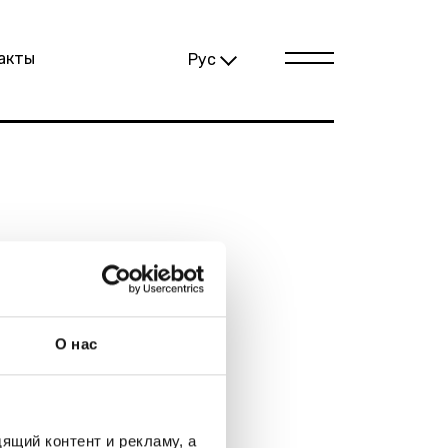
акты
Рус
авная
рвисы
О нас
луги
ицу
ца была удалена
ящий контент и рекламу, а