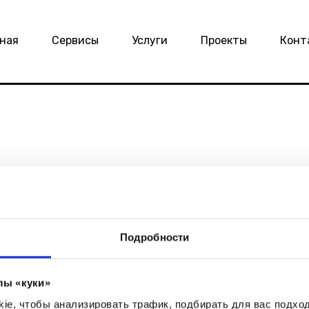
вная
Сервисы
Услуги
Проекты
Конт
Гл
Се
Подробности
Ус
 удалось найти эту стран
лы «куки»
оспользовались недействительной ссылкой или страни
e, чтобы анализировать трафик, подбирать для вас подход