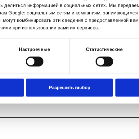
ть делиться информацией в социальных сетях. Мы передае
рам Google: социальным сетям и компаниям, занимающимся 
На главную
Пр
 могут комбинировать эти сведения с предоставленной вам
чили при использовании вами их сервисов.
Настроечные
Статистические
Ко
щество с ограниченной ответственностью "Электронные 
Разрешить выбор
гистрационным номером 191358568 от 26.08.2010, выдан
ский адрес: 220073, г. Минск, ул. Скрыганова, 6-316