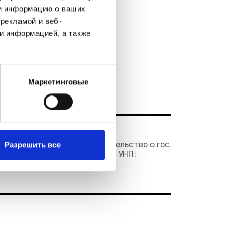
м информацию о ваших
рекламой и веб-
оекты
и информацией, а также
Маркетинговые
нтакты
системы и сервисы" Свидетельство о гос.
Разрешить все
ное Минским горисполкомом. УНП: