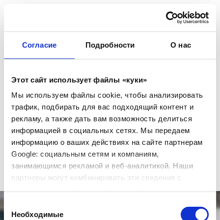
Согласие
Подробности
О нас
ГЛАВНАЯ
Этот сайт использует файлы «куки»
Мы используем файлы cookie, чтобы анализировать
СЕРВИСЫ
трафик, подбирать для вас подходящий контент и
рекламу, а также дать вам возможность делиться
информацией в социальных сетях. Мы передаем
информацию о ваших действиях на сайте партнерам
"Электронные системы и сервисы" — компания,
УСЛУГИ
созданная специалистами в области электронной
Google: социальным сетям и компаниям,
коммерции и IT-сервисов.
занимающимся рекламой и веб-аналитикой. Наши
партнеры могут комбинировать эти сведения с
ПРОЕКТЫ
предоставленной вами информацией, а также
данными, которые они получили при использовании
Выбор
вами их сервисов.
Необходимые
согласия